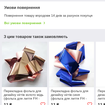
Умови повернення
Повернення товару впродовж 14 днів за рахунок покупця
Всі умови повернення
З цим товаром також замовляють
Перекладна фольга для
Перекладна фольга для
Пере
дизайну нігтів золото мідь
дизайну нігтів синя
диза
(фольга для лиття FH -
(фольга для лиття FH -
литт
08) 1 метр ANDI PROF
09) 1 метр ANDI PROF
мато
11
11
11
₴
₴