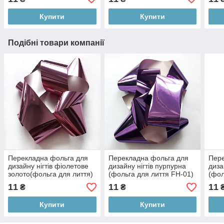
Купити
Купити
Подібні товари компанії
Перекладна фольга для
Перекладна фольга для
Пере
дизайну нігтів фіолетове
дизайну нігтів пурпурна
диза
золото(фольга для лиття)
(фольга для лиття FH-01)
(фол
FH0-14 1 метр ANDI PROF
1 метр ANDI PROF
08) 
11
11
11
₴
₴
Купити
Купити