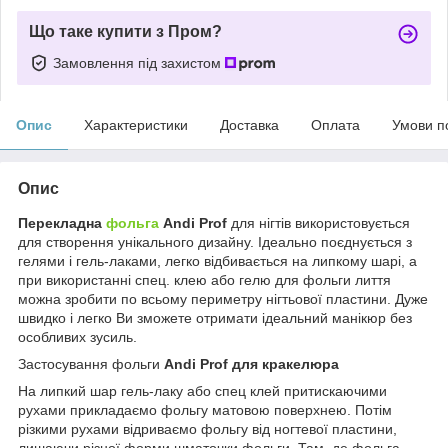
Що таке купити з Пром?
Замовлення під захистом
Опис
Характеристики
Доставка
Оплата
Умови п
Опис
Перекладна
фольга
Andi Prof
для нігтів використовується
для створення унікального дизайну. Ідеально поєднується з
гелями і гель-лаками, легко відбивається на липкому шарі, а
при використанні спец. клею або гелю для фольги лиття
можна зробити по всьому периметру нігтьової пластини. Дуже
швидко і легко Ви зможете отримати ідеальний манікюр без
особливих зусиль.
Застосування фольги
Andi Prof для кракелюра
На липкий шар гель-лаку або спец клей притискаючими
рухами прикладаємо фольгу матовою поверхнею. Потім
різкими рухами відриваємо фольгу від ногтевої пластини,
лишаючи різної форми шматочки фольги. Там, де фольга