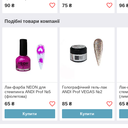
90
75
96
₴
₴
Подібні товари компанії
Лак-фарба NEON для
Голографічний гель-лак
Лак
стемпинга ANDI Prof №5
ANDI Prof VEGAS №2
стем
(фіолетова)
(лим
65
85
65
₴
₴
Купити
Купити