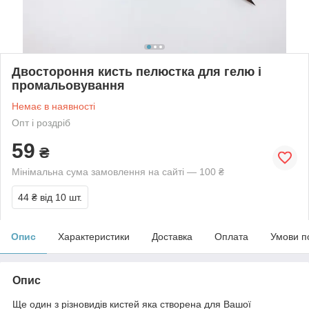
Двостороння кисть пелюстка для гелю і
промальовування
Немає в наявності
Опт і роздріб
59
₴
Мінімальна сума замовлення на сайті — 100 ₴
44 ₴
від 10 шт.
Опис
Характеристики
Доставка
Оплата
Умови п
Опис
Ще один з різновидів кистей яка створена для Вашої