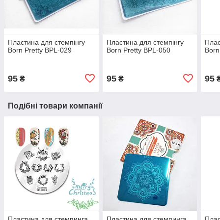
Пластина для стемпінгу
Пластина для стемпінгу
Плас
Born Pretty BPL-029
Born Pretty BPL-050
Born
95
95
95
₴
₴
Подібні товари компанії
Пластина для стемпинга
Пластина для стемпинга
Плас