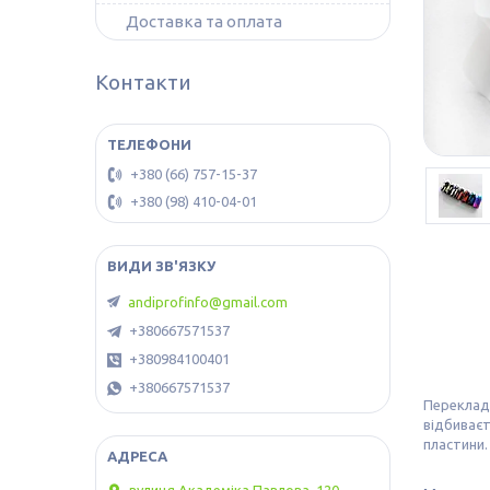
Доставка та оплата
Контакти
+380 (66) 757-15-37
+380 (98) 410-04-01
andiprofinfo@gmail.com
+380667571537
+380984100401
+380667571537
Перекла
відбиваєт
пластини.