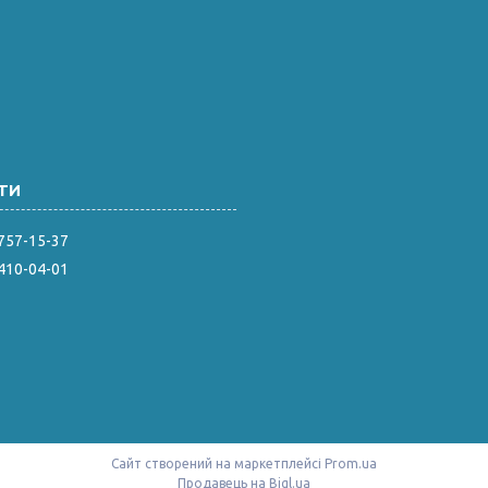
 757-15-37
 410-04-01
Сайт створений на маркетплейсі
Prom.ua
Продавець на Bigl.ua