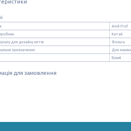
теристики
ні
к
Andi Prof
виробник
Китай
ріалу для дизайну нігтів
Фольга
нальне призначення
Для манік
Білий
ація для замовлення