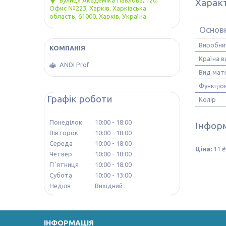
вулиця Академіка Павлова, 120,
Харак
Офис №223, Харків, Харківська
область, 61000, Харків, Україна
Основ
Виробни
Країна 
ANDI Prof
Вид мате
Функціо
Графік роботи
Колір
Понеділок
10:00
18:00
Інформ
Вівторок
10:00
18:00
Середа
10:00
18:00
Ціна:
11 ₴
Четвер
10:00
18:00
Пʼятниця
10:00
18:00
Субота
10:00
13:00
Неділя
Вихідний
ІНФОРМАЦІЯ