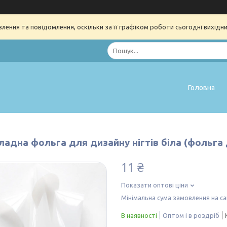
ення та повідомлення, оскільки за її графіком роботи сьогодні вихідн
Головна
адна фольга для дизайну нігтів біла (фольга 
11 ₴
Показати оптові ціни
Мінімальна сума замовлення на са
В наявності
Оптом і в роздріб