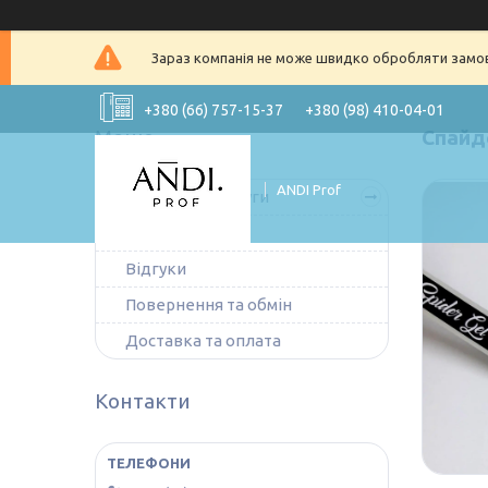
Зараз компанія не може швидко обробляти замовл
+380 (66) 757-15-37
+380 (98) 410-04-01
Спайд
ANDI Prof
Товари та послуги
Про нас
Відгуки
Повернення та обмін
Доставка та оплата
Контакти