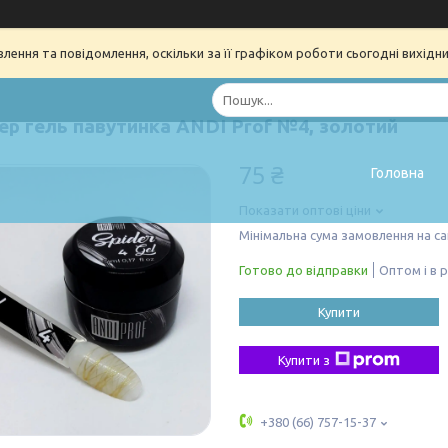
ення та повідомлення, оскільки за її графіком роботи сьогодні вихідн
ер гель павутинка ANDI Prof №4, золотий
75 ₴
Головна
Показати оптові ціни
Мінімальна сума замовлення на са
Готово до відправки
Оптом і в 
Купити
Купити з
+380 (66) 757-15-37