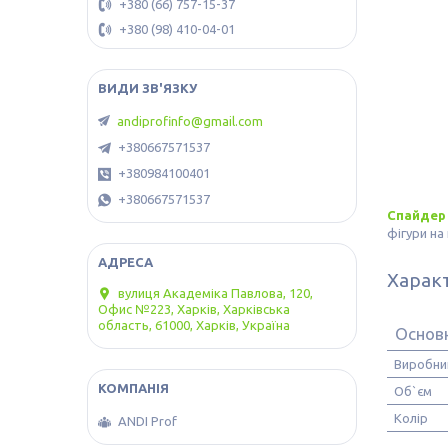
+380 (66) 757-15-37
+380 (98) 410-04-01
andiprofinfo@gmail.com
+380667571537
+380984100401
+380667571537
Спайдер
фігури на
Харак
вулиця Академіка Павлова, 120,
Офис №223, Харків, Харківська
область, 61000, Харків, Україна
Основн
Виробни
Об`єм
Колір
ANDI Prof