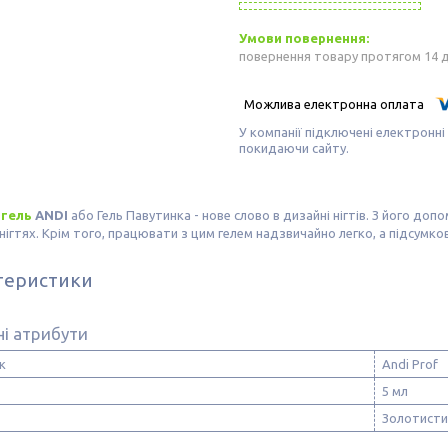
повернення товару протягом 14 
У компанії підключені електронні
покидаючи сайту.
 гель
ANDI
або Гель Павутинка - нове слово в дизайні нігтів. З його до
 нігтях. Крім того, працювати з цим гелем надзвичайно легко, а підсумко
теристики
і атрибути
к
Andi Prof
5 мл
Золотисти