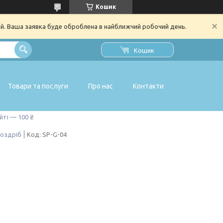
Кошик
ий. Ваша заявка буде оброблена в найближчий робочий день.
Кошик
Товари та послуги
Про нас
Контакти
йті — 100 ₴
роздріб
Код:
SP-G-04