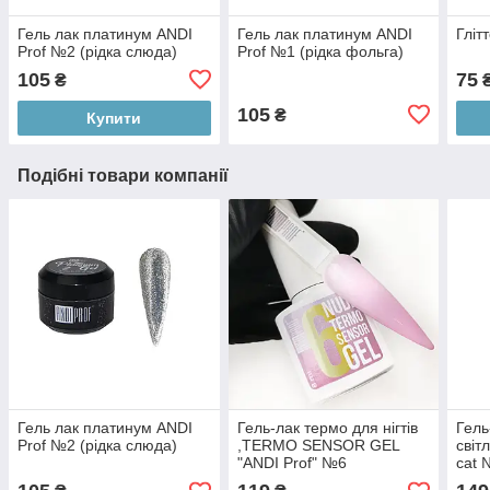
Гель лак платинум ANDI
Гель лак платинум ANDI
Гліт
Prof №2 (рідка слюда)
Prof №1 (рідка фольга)
105
75
₴
105
₴
Купити
Подібні товари компанії
Гель лак платинум ANDI
Гель-лак термо для нігтів
Гель
Prof №2 (рідка слюда)
,TERMO SENSOR GEL
світ
"ANDI Prof" №6
cat