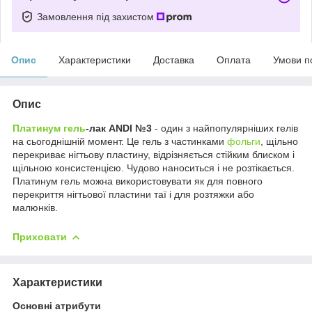
Замовлення під захистом
Опис
Характеристики
Доставка
Оплата
Умови п
Опис
Платинум гель
-лак ANDI №3
- один з найпопулярніших гелів
на сьогоднішній момент. Це гель з частинками
фольги
, щільно
перекриває нігтьову пластину, відрізняється стійким блиском і
щільною консистенцією. Чудово наноситься і не розтікається.
Платинум гель можна використовувати як для повного
перекриття нігтьової пластини таї і для розтяжки або
малюнків.
Приховати
Характеристики
Основні атрибути