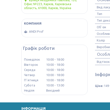
вулиця Академіка Павлова, 120,
Офис №223, Харків, Харківська
Вид лаку
область, 61000, Харків, Україна
Тип
Тип дек
Об`єм
ANDI Prof
Особлив
Колір
Виробни
Графік роботи
Особл
Понеділок
10:00
18:00
Відтінок
Вівторок
10:00
18:00
Середа
10:00
18:00
Інформ
Четвер
10:00
18:00
Пʼятниця
10:00
18:00
Субота
10:00
13:00
Ціна:
149 
Неділя
Вихідний
ІНФОРМАЦІЯ