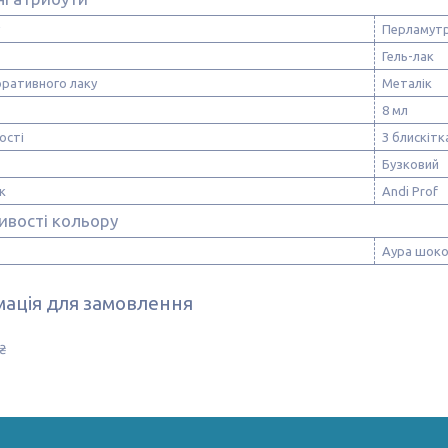
Перламут
Гель-лак
оративного лаку
Металік
8 мл
ості
З блискіт
Бузковий
к
Andi Prof
ивості кольору
Аура шоко
ація для замовлення
₴