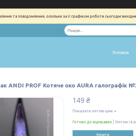
ення та повідомлення, оскільки за її графіком роботи сьогодні вихідн
Головна
лак ANDI PROF Котяче око AURA галографік №3
149 ₴
Показати оптові ціни
Готово до відправки
Оптом і в 
Купити