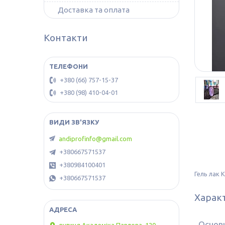
Доставка та оплата
Контакти
+380 (66) 757-15-37
+380 (98) 410-04-01
andiprofinfo@gmail.com
+380667571537
+380984100401
Гель лак 
+380667571537
Харак
Основн