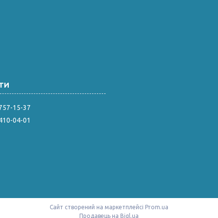
 757-15-37
 410-04-01
Сайт створений на маркетплейсі
Prom.ua
Продавець на Bigl.ua