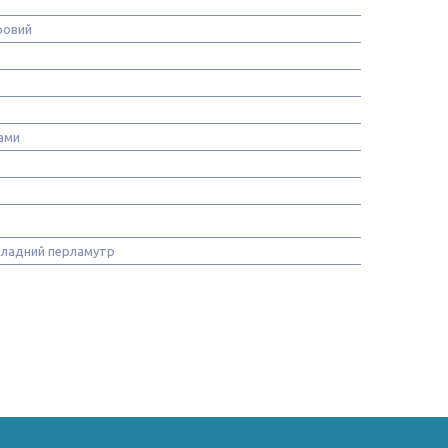
ровий
ками
ладний перламутр