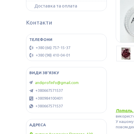
Доставка та оплата
Контакти
+380 (66) 757-15-37
+380 (98) 410-04-01
andiprofinfo@gmail.com
+380667571537
+380984100401
+380667571537
Поталь,
використо
У нашому 
повсякден