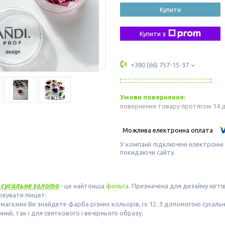
Купити
Купити з
+380 (66) 757-15-37
повернення товару протягом 14 
У компанії підключені електронні
покидаючи сайту.
 сусальне золото
- це найтонша
фольга
. Призначена для дизайну нігт
вувати пінцет.
магазині Ви знайдете фарба різних кольорів, їх 12. З допомогою сусал
ний, так і для святкового і вечірнього образу.