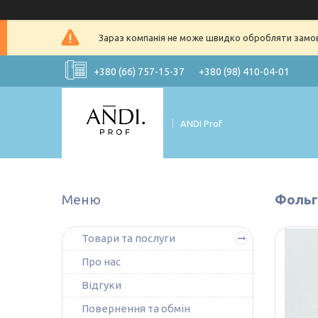
Зараз компанія не може швидко обробляти замовл
+380 (66) 757-15-37
+380 (98) 410-04-01
ANDI Prof
Фольг
Товари та послуги
Про нас
Відгуки
Повернення та обмін