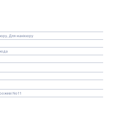
юру, Для манікюру
люда
 рожеві No11