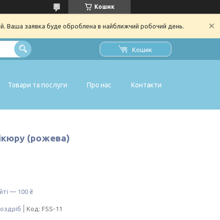
Кошик
ий. Ваша заявка буде оброблена в найближчий робочий день.
Кошик
Товари та послуги
Про нас
Контакти
ікюру (рожева)
йті — 100 ₴
роздріб
Код:
FSS-11