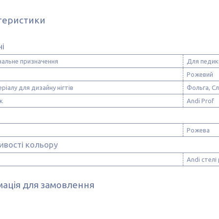
теристики
ні
нальне призначення
Для педик
Рожевий
ріалу для дизайну нігтів
Фольга, С
к
Andi Prof
Рожева
ивості кольору
Andi стелі
ація для замовлення