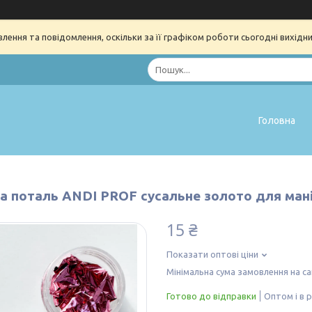
ення та повідомлення, оскільки за її графіком роботи сьогодні вихідн
Головна
а поталь ANDI PROF сусальне золото для ман
15 ₴
Показати оптові ціни
Мінімальна сума замовлення на са
Готово до відправки
Оптом і в 