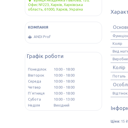
вулиця Академіка Павлова, 120,
Офис №223, Харків, Харківська
область, 61000, Харків, Україна
Харак
Основ
Функціо
ANDI Prof
Колір
Вид мате
Графік роботи
Виробни
Колір
Понеділок
10:00
18:00
Вівторок
10:00
18:00
Поталь
Середа
10:00
18:00
Особл
Четвер
10:00
18:00
Відтінок
Пʼятниця
10:00
18:00
Субота
10:00
13:00
Неділя
Вихідний
Інформ
Ціна:
15 ₴