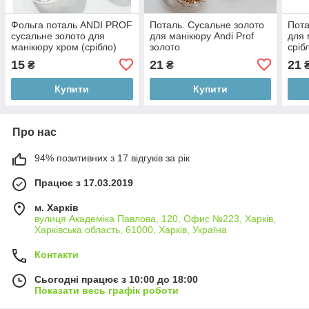
Фольга поталь ANDI PROF
Поталь. Сусальне золото
Пота
сусальне золото для
для манікюру Andi Prof
для 
манікюру хром (срібло)
золото
сріб
15
21
21
₴
₴
Купити
Купити
Про нас
94% позитивних з 17 відгуків за рік
Працює з 17.03.2019
м. Харків
вулиця Академіка Павлова, 120, Офис №223, Харків,
Харківська область, 61000, Харків, Україна
Контакти
Сьогодні працює з 10:00 до 18:00
Показати весь графік роботи