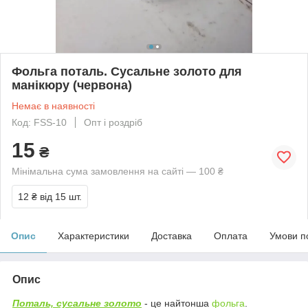
Фольга поталь. Сусальне золото для
манікюру (червона)
Немає в наявності
Код: FSS-10
Опт і роздріб
15
₴
Мінімальна сума замовлення на сайті — 100 ₴
12 ₴
від 15 шт.
Опис
Характеристики
Доставка
Оплата
Умови п
Опис
Поталь, сусальне золото
- це найтонша
фольга
.