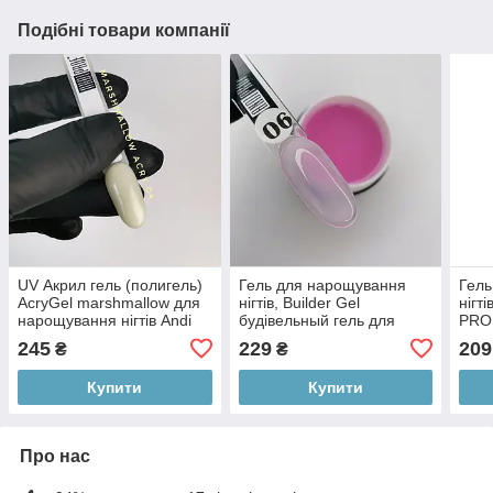
Подібні товари компанії
UV Акрил гель (полигель)
Гель для нарощування
Гель
AcryGel marshmallow для
нігтів, Builder Gel
нігті
нарощування нігтів Andi
будівельный гель для
PRO
PROF №04 жовтий 15ml
нігтів Andi PROF №06N
245
229
209
₴
₴
SIREN
Купити
Купити
Про нас