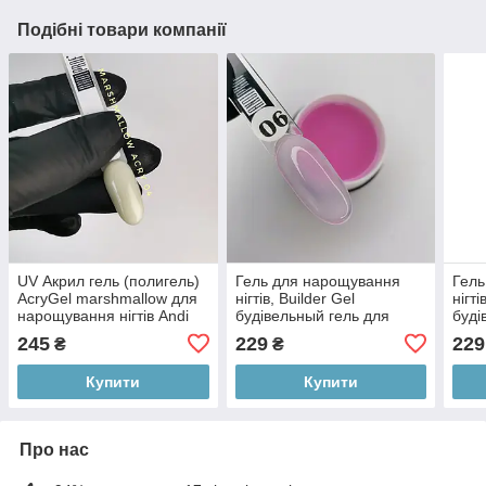
Подібні товари компанії
UV Акрил гель (полигель)
Гель для нарощування
Гель
AcryGel marshmallow для
нігтів, Builder Gel
нігті
нарощування нігтів Andi
будівельный гель для
буді
PROF №04 жовтий 15ml
нігтів Andi PROF №06N
Andi
245
229
229
₴
₴
SIREN
Купити
Купити
Про нас