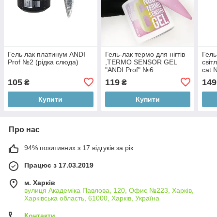
Гель лак платинум ANDI
Гель-лак термо для нігтів
Гель
Prof №2 (рідка слюда)
,TERMO SENSOR GEL
світ
"ANDI Prof" №6
cat
105
119
149
₴
₴
Купити
Купити
Про нас
94% позитивних з 17 відгуків за рік
Працює з 17.03.2019
м. Харків
вулиця Академіка Павлова, 120, Офис №223, Харків,
Харківська область, 61000, Харків, Україна
Контакти