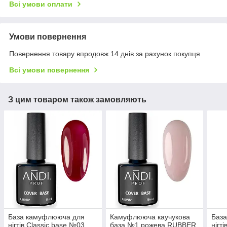
Всі умови оплати
Умови повернення
Повернення товару впродовж 14 днів за рахунок покупця
Всі умови повернення
З цим товаром також замовляють
База камуфлююча для
Камуфлююча каучукова
Баз
нігтів Classic base №03
база №1 рожева RUBBER
нігт