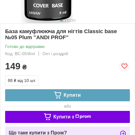
База камуфлююча для нігтів Classic base
№05 Plum "ANDI PROF"
Готово до відправки
Код: BC-05\8ml
Опт і роздріб
149
₴
88 ₴
від 10 шт.
Купити
або
Купити з
Що таке купити з Пром?