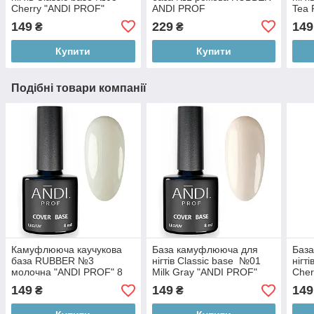
Cherry "ANDI PROF"
ANDI PROF
Tea 
149
229
149
₴
₴
Купити
Купити
Подібні товари компанії
Камуфлююча каучукова
База камуфлююча для
Баз
база RUBBER №3
нігтів Classic base №01
нігт
молочна "ANDI PROF" 8
Milk Gray "ANDI PROF"
Cher
мл
149
149
149
₴
₴