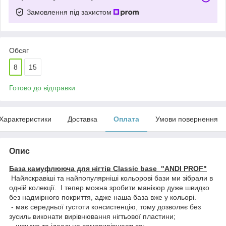
Замовлення під захистом
Обсяг
8
15
Готово до відправки
Характеристики
Доставка
Оплата
Умови повернення
Опис
База камуфлююча для нігтів Classic base "ANDI PROF"
Найяскравіші та найпопулярніші кольорові бази ми зібрали в
одній колекції. І тепер можна зробити манікюр дуже швидко
без надмірного покриття, адже наша база вже у кольорі.
- має середньої густоти консистенцію, тому дозволяє без
зусиль виконати вирівнювання нігтьової пластини;
- швидко та ідеально самовирівнюється;