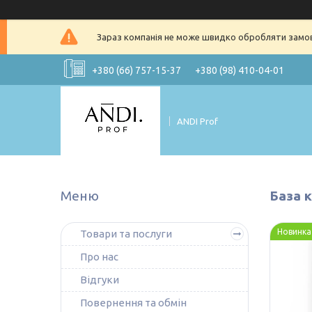
Зараз компанія не може швидко обробляти замовл
+380 (66) 757-15-37
+380 (98) 410-04-01
ANDI Prof
База к
Новинка
Товари та послуги
Про нас
Відгуки
Повернення та обмін