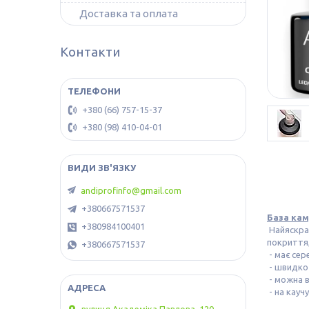
Доставка та оплата
Контакти
+380 (66) 757-15-37
+380 (98) 410-04-01
andiprofinfo@gmail.com
+380667571537
База кам
+380984100401
Найяскрав
покриття,
+380667571537
- має сер
- швидко 
- можна в
- на каучу