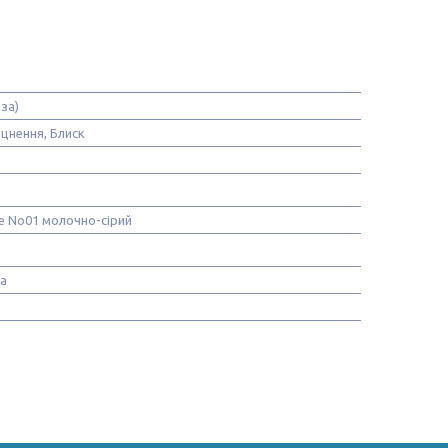
за)
іцнення, Блиск
se No01 молочно-сірий
а