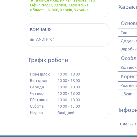
вулиця Академіка Павлова, 120,
Офис №223, Харків, Харківська
Харак
область, 61000, Харків, Україна
Основн
Тип
ANDI Prof
Додатко
Виробни
Особл
Графік роботи
Відтінок
Понеділок
10:00
18:00
Корис
Вівторок
10:00
18:00
Класифік
Середа
10:00
18:00
Четвер
10:00
18:00
Обсяг
Пʼятниця
10:00
18:00
Субота
10:00
13:00
Інформ
Неділя
Вихідний
Ціна:
229 