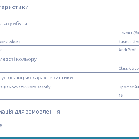
теристики
і атрибути
Основа (ба
вий ефект
Захист, Зм
к
Andi Prof
ивості кольору
Classik ba
тувальницькі характеристики
ація косметичного засобу
Професійн
15
ація для замовлення
₴