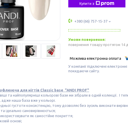
Купити з
+380 (66) 757-15-37
повернення товару протягом 14 
У компанії підключені електронні
покидаючи сайту.
уфлююча для нігтів Classic base "ANDI PROF"
іші та найпопулярніші кольорові бази ми зібрали в одній колекції. І 
 адже наша база вже у кольорі.
едньої густоти консистенцію, тому дозволяє без зусиль виконати вирівн
та ідеально самовирівнюється;
икористовувати як самостійне покриття;
ковій основі;