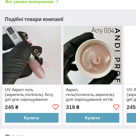
Всі умови повернення
Подібні товари компанії
UV Акрил гель
Акрил,
UV А
(акригель,полігель) Acry
гель(полигель,акригель)
(акр
gel для нарощування
для нарощування нігтів
gel 
нігтів №07 color pink Andi
Andi PROF №04G PolyGel
нігт
245
319
245
₴
₴
Prof 15 ml
Beige shimmer 30 ml
Prof
Купити
Купити