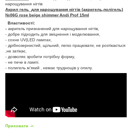
нарощування нігтів
Акрил гель для нарощування нігтів (акригель,полігель)
№06G rose beige shimmer Andi Prof 15ml
Властивості:
-
акригель призначений для нарощування нігтів,
- добре підходить для зміцнення і моделювання,
- сохне UV|LED лампах,
- дрібнозернистий, щільний, легко працювати, не розтікається
,не затікає,
- дозволяє зробити потрібну форму,
- не пече в лампі.
- полигель м'який , немає труднощів у опилу.
Приховати