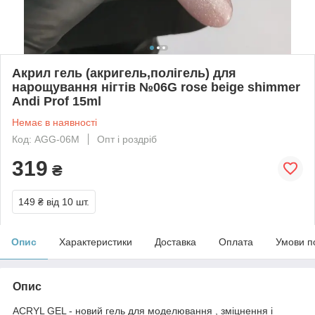
Акрил гель (акригель,полігель) для
нарощування нігтів №06G rose beige shimmer
Andi Prof 15ml
Немає в наявності
Код: AGG-06М
Опт і роздріб
319
₴
149 ₴
від 10 шт.
Опис
Характеристики
Доставка
Оплата
Умови п
Опис
ACRYL GEL
- новий гель для моделювання , зміцнення і