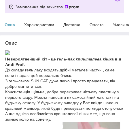
Замовлення під захистом
Опис
Характеристики
Доставка
Оплата
Умови п
Опис
Невероятнейший хіт - це гель-лак
кришталева кішка
від
Andi Prof.
До складу гель лаку входять дрібні металеві частки , саме
вони і надаю цей нереально блиск.
З гель-лаком SUN CAT дуже легко і просто працювати, він
добре магнититься.
Консистенція щільна, добре перекриває нігтьову пластину з
першого шару. Можна наносити як самостійний лак, так і на
будь-яку основу. У будь-якому випадку у Вас вийде шалено
красивий манікюр, який буде приковувати погляди оточуючих/
А ще однією особливістю кришталевої кішки є те, що вона
змінює колір на сонечку.