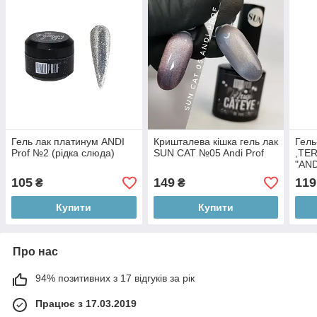
Гель лак платинум ANDI
Кришталева кішка гель лак
Гель
Prof №2 (рідка слюда)
SUN CAT №05 Andi Prof
,TE
"AND
105
149
119
₴
₴
Купити
Купити
Про нас
94% позитивних з 17 відгуків за рік
Працює з 17.03.2019