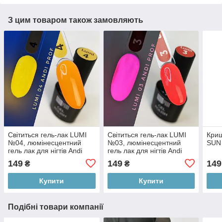
З цим товаром також замовляють
Світиться гель-лак LUMI
Світиться гель-лак LUMI
Криш
№04, люмінесцентний
№03, люмінесцентний
SUN 
гель лак для нігтів Andi
гель лак для нігтів Andi
Prof
Prof
149
149
149
₴
₴
Купити
Купити
Подібні товари компанії