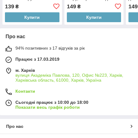
закріплювач TOP NO
гель-лаку TOP Flakes NO
WIPE
139
149
149
₴
₴
WIPE Andi Prof
WIPE Andi Prof
Купити
Купити
Про нас
94% позитивних з 17 відгуків за рік
Працює з 17.03.2019
м. Харків
вулиця Академіка Павлова, 120, Офис №223, Харків,
Харківська область, 61000, Харків, Україна
Контакти
Сьогодні працює з 10:00 до 18:00
Показати весь графік роботи
Про нас