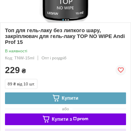
Топ для гель-лаку без липкого шару,
закріплювач для гель-лаку TOP NO WIPE Andi
Prof 15
В наявності
Код: TNW-15ml
Опт і роздріб
229
₴
89 ₴
від 10 шт.
Купити
або
Купити з