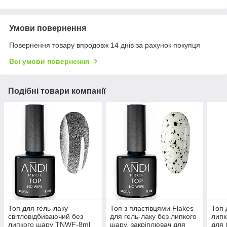
Умови повернення
Повернення товару впродовж 14 днів за рахунок покупця
Всі умови повернення
Подібні товари компанії
Топ для гель-лаку
Топ з пластівцями Flakes
Топ 
світловідбиваючий без
для гель-лаку без липкого
липк
липкого шару TNWF-8ml
шару, закріплювач для
для 