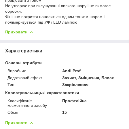
працювати з топом.
Не утворює при висушуванні липкого шару і не вимагає
обробки.
Фінішне покриття наноситься одним тонким шаром і
полімеризується під УФ і LED лампою.
Приховати
Характеристики
Основні атрибути
Виробник
Andi Prof
Додатковий ефект
Захист, Зміцнення, Блиск
Тип
Закріплювач
Користувальницькі характеристики
Класифікація
Професійна
косметичного засобу
Обсяг
15
Приховати