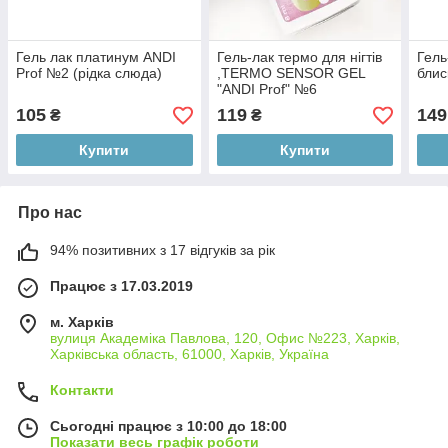
Гель лак платинум ANDI
Гель-лак термо для нігтів
Гел
Prof №2 (рідка слюда)
,TERMO SENSOR GEL
блис
"ANDI Prof" №6
105
119
149
₴
₴
Купити
Купити
Про нас
94% позитивних з 17 відгуків за рік
Працює з 17.03.2019
м. Харків
вулиця Академіка Павлова, 120, Офис №223, Харків,
Харківська область, 61000, Харків, Україна
Контакти
Сьогодні працює з 10:00 до 18:00
Показати весь графік роботи