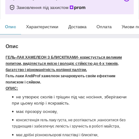
Замовлення під захистом
Опис
Характеристики
Доставка
Оплата
Умови п
Опис
ГЕЛЬ-ЛАК ХАМЕЛЕОН
З БЛИСКІТКАМИ
- користується великим
попитом, виділяється якісю і володіє стійкістю до 4-х тижнів,
багатство і різноманітність колірної палітри.
Гель лаки AndiProf хамелеон зачаровують своїм ефектним
полиском і сяйвом.
ОПИС:
не утворює сколів і тріщин під час носіння, зберігаючи
при цьому колір і яскравість.
має прозору основу,
консистенція гель лаку густа, не розтікається ,наноситися без
труднощив і забезпечує легкість і зручність в роботі майстра,
має дрібні різнокольорові пластівці і блискітки,