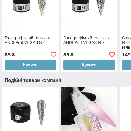
Голографічний гель-лак
Голографічний гель-лак
Світ
ANDI Prof VEGAS №4
ANDI Prof VEGAS №9
№04
гель
Prof
85
85
149
₴
₴
Купити
Купити
Подібні товари компанії