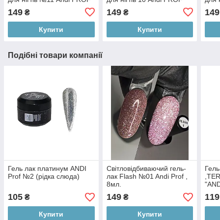
149
149
149
₴
₴
Купити
Купити
Подібні товари компанії
Гель лак платинум ANDI
Світловідбиваючий гель-
Гель
Prof №2 (рідка слюда)
лак Flash №01 Andi Prof ,
,TE
8мл.
"AND
105
149
119
₴
₴
Купити
Купити