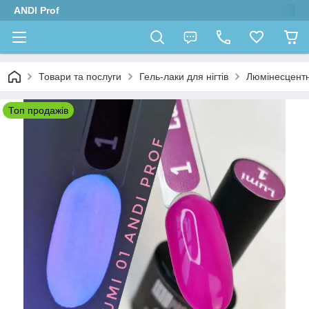
ANDI Prof
Товари та послуги
Гель-лаки для нігтів
Люмінесцентні
Топ продажів