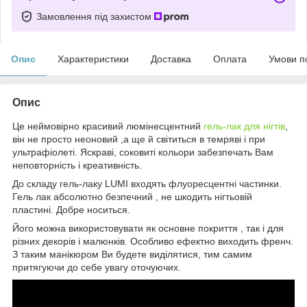
Замовлення під захистом
Опис
Характеристики
Доставка
Оплата
Умови п
Опис
Це неймовірно красивий люмінесцентний
гель-лак для нігтів
,
він не просто неоновий ,а ще й світиться в темряві і при
ультрафіолеті. Яскраві, соковиті кольори забезпечать Вам
неповторність і креативність.
До складу гель-лаку LUMI входять флуоресцентні частинки.
Гель лак абсолютно безпечний , не шкодить нігтьовій
пластині. Добре носиться.
Його можна використовувати як основне покриття , так і для
різних декорів і малюнків. Особливо ефектно виходить френч.
З таким манікюром Ви будете виділятися, тим самим
притягуючи до себе увагу оточуючих.