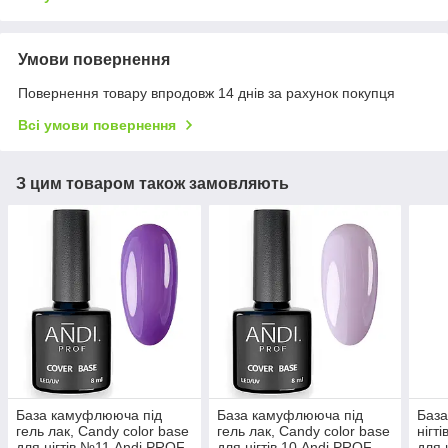
Умови повернення
Повернення товару впродовж 14 днів за рахунок покупця
Всі умови повернення
З цим товаром також замовляють
База камуфлююча під
База камуфлююча під
Баз
гель лак, Candy color base
гель лак, Candy color base
нігт
для нігтів №11 Andi PROF
для нігтів 10 Andi PROF
для 