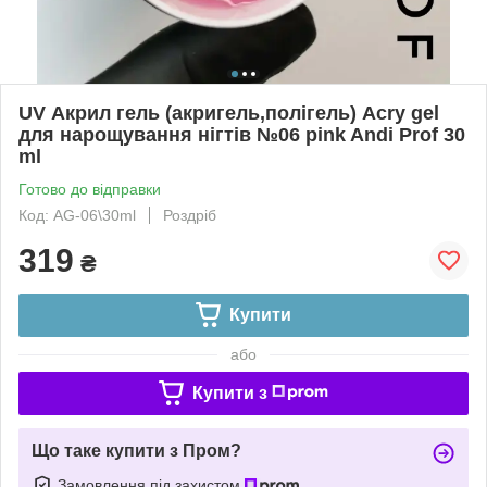
UV Акрил гель (акригель,полігель) Acry gel
для нарощування нігтів №06 pink Andi Prof 30
ml
Готово до відправки
Код: AG-06\30ml
Роздріб
319
₴
Купити
або
Купити з
Що таке купити з Пром?
Замовлення під захистом