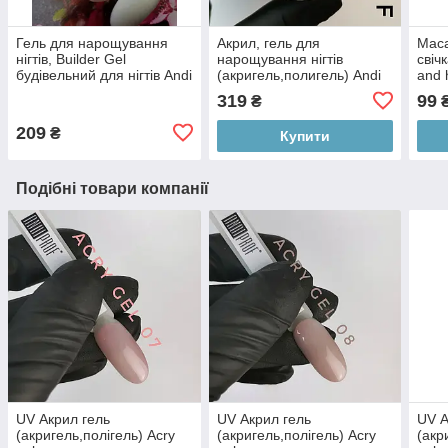
Гель для нарощування
Акрил, гель для
Мас
нігтів, Builder Gel
нарощування нігтів
свіч
будівельний для нігтів Andi
(акригель,полигель) Andi
and 
PROF №10 white shimmer
PROF №03 PolyGel ice
319
99
₴
15 ml
pink 30 ml
209
₴
Купити
Подібні товари компанії
UV Акрил гель
UV Акрил гель
UV А
(акригель,полігель) Acry
(акригель,полігель) Acry
(акр