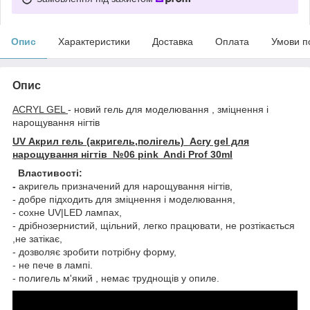
Опис
Характеристики
Доставка
Оплата
Умови п
Опис
ACRYL GEL
- новий гель для моделювання , зміцнення і
нарощування нігтів
UV Акрил гель (акригель,полігель) Acry gel для
нарощування нігтів №06 pink Andi Prof 30ml
Властивості:
-
акригель призначений для нарощування нігтів,
- добре підходить для зміцнення і моделювання,
- сохне UV|LED лампах,
- дрібнозернистий, щільний, легко працювати, не розтікається
,не затікає,
- дозволяє зробити потрібну форму,
- не пече в лампі.
- полигель м'який , немає труднощів у опиле.