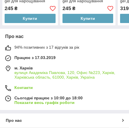
gel для нарощування
gel для нарощування
gel 
нігтів №07 color pink Andi
нігтів №08 tea rose Andi
нігт
245
245
319
₴
₴
Prof 15 ml
Prof 15 ml
30 m
Купити
Купити
Про нас
94% позитивних з 17 відгуків за рік
Працює з 17.03.2019
м. Харків
вулиця Академіка Павлова, 120, Офис №223, Харків,
Харківська область, 61000, Харків, Україна
Контакти
Сьогодні працює з 10:00 до 18:00
Показати весь графік роботи
Про нас