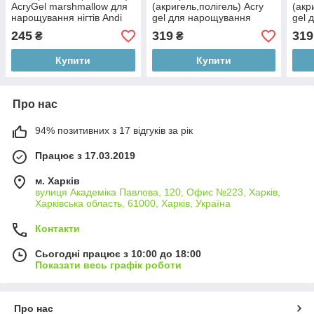
AcryGel marshmallow для
(акригель,полігель) Acry
(акр
нарощування нігтів Andi
gel для нарощування
gel 
PROF №04 жовтий 15ml
нігтів №04 purple Andi Prof
нігт
245
319
319
₴
₴
30 ml
30 m
Купити
Купити
Про нас
94% позитивних з 17 відгуків за рік
Працює з 17.03.2019
м. Харків
вулиця Академіка Павлова, 120, Офис №223, Харків,
Харківська область, 61000, Харків, Україна
Контакти
Сьогодні працює з 10:00 до 18:00
Показати весь графік роботи
Про нас