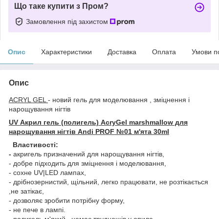
Що таке купити з Пром?
Замовлення під захистом
Опис
Характеристики
Доставка
Оплата
Умови п
Опис
ACRYL GEL
- новий гель для моделювання , зміцнення і
нарощування нігтів
UV Акрил гель (полигель) AcryGel marshmallow для
нарощування нігтів Andi PROF №01 м'ята 30ml
Властивості:
-
акригель призначений для нарощування нігтів,
- добре підходить для зміцнення і моделювання,
- сохне UV|LED лампах,
- дрібнозернистий, щільний, легко працювати, не розтікається
,не затікає,
- дозволяє зробити потрібну форму,
- не пече в лампі.
- полигель м'який , немає труднощів у опиле.