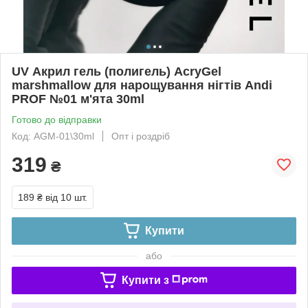
UV Акрил гель (полигель) AcryGel
marshmallow для нарощування нігтів Andi
PROF №01 м'ята 30ml
Готово до відправки
Код: AGM-01\30ml
Опт і роздріб
319
₴
189 ₴
від 10 шт.
Купити
або
Купити з