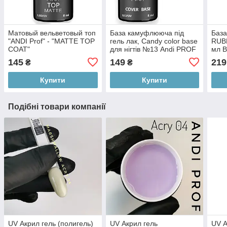
Матовый вельветовый топ
База камуфлююча під
База
"ANDI Prof" - "MATTE TOP
гель лак, Candy color base
RUB
COAT"
для нігтів №13 Andi PROF
мл B
145
149
219
₴
₴
Купити
Купити
Подібні товари компанії
UV Акрил гель (полигель)
UV Акрил гель
UV А