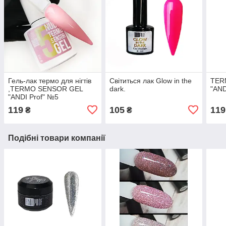
Гель-лак термо для нігтів
Світиться лак Glow in the
TER
,TERMO SENSOR GEL
dark.
"AND
"ANDI Prof" №5
119
105
119
₴
₴
Подібні товари компанії