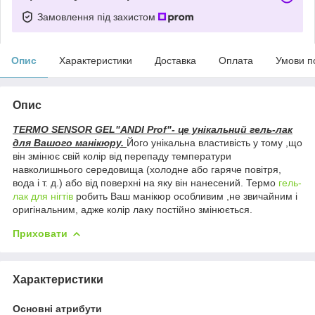
Замовлення під захистом
Опис
Характеристики
Доставка
Оплата
Умови п
Опис
TERMO SENSOR GEL"ANDI Prof"- це унікальний гель-лак
для Вашого манікюру.
Його унікальна властивість у тому ,що
він змінює свій колір від перепаду температури
навколишнього середовища (холодне або гаряче повітря,
вода і т. д.) або від поверхні на яку він нанесений. Термо
гель-
лак для нігтів
робить Ваш манікюр особливим ,не звичайним і
оригінальним, адже колір лаку постійно змінюється.
Приховати
Характеристики
Основні атрибути