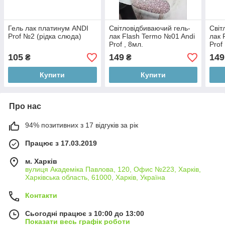
Гель лак платинум ANDI
Світловідбиваючий гель-
Світ
Prof №2 (рідка слюда)
лак Flash Termo №01 Andi
лак 
Prof , 8мл.
Prof
105
149
149
₴
₴
Купити
Купити
Про нас
94% позитивних з 17 відгуків за рік
Працює з 17.03.2019
м. Харків
вулиця Академіка Павлова, 120, Офис №223, Харків,
Харківська область, 61000, Харків, Україна
Контакти
Сьогодні працює з 10:00 до 13:00
Показати весь графік роботи