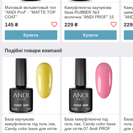
Матовый вельветовый топ
Камуфлююча каучукова
Кам
"ANDI Prof" - "MATTE TOP
база RUBBER №3
шим
COAT"
молочна "ANDI PROF" 15
"AN
мл
145
229
229
₴
₴
Купити
Купити
Подібні товари компанії
База каучукова
База камуфлююча під
База
камуфлююча під гель лак,
гель лак, Candy color base
гель
Candy color base для нігтів
для нігтів 07 Andi PROF
для 