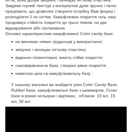
Завдяки гнучкій текстурі з матеріалом дуже зручно і легко
працювати, що дозволяє створити потрібну Вам форму і
розподілити її по нігтям. Камуфляжне покриття гель лаку
продовжує стійкість покриття до трьох тижнів, не дає
відшарування або сколювання.
Основні характеристики камуфляжної Color candy бази:
не викликає ніяких труднощів у використанні;
зміцнює і захищає нігтьову пластину;
відмінно пігментовані, мають стійке покриття;
самовирівнююча база, створює рівне покриття;
невисока ціна на камуфлювальну базу ;
У нашому магазині ви знайдете різні Color Candy Base,
Rubber base, камуфлювальні бази з шиммером, Cover
base в різних кольорах і відтінках., об'ємом 10 мл, 15
мл, 30 мл