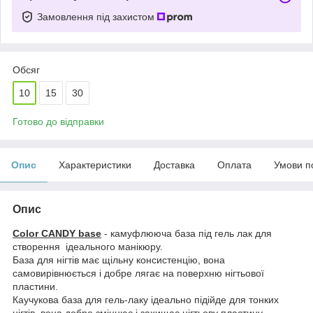
Замовлення під захистом
Обсяг
10
15
30
Готово до відправки
Опис
Характеристики
Доставка
Оплата
Умови п
Опис
Color CANDY base
- камуфлююча база під гель лак для
створення ідеального манікюру.
База для нігтів має щільну консистенцію, вона
самовирівнюється і добре лягає на поверхню нігтьової
пластини.
Каучукова база для гель-лаку ідеально підійде для тонких
нігтів, вона добре зміцнює і захищає нігтьову пластину.