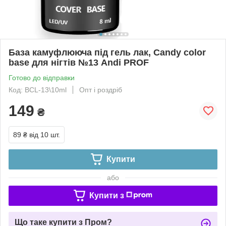
База камуфлююча під гель лак, Candy color
base для нігтів №13 Andi PROF
Готово до відправки
Код: BCL-13\10ml
Опт і роздріб
149
₴
89 ₴
від 10 шт.
Купити
або
Купити з
Що таке купити з Пром?