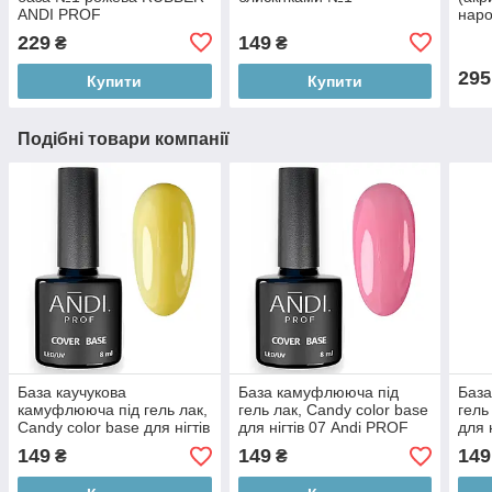
ANDI PROF
наро
PROF
229
149
₴
₴
shim
295
Купити
Купити
Подібні товари компанії
База каучукова
База камуфлююча під
База
камуфлююча під гель лак,
гель лак, Candy color base
гель
Candy color base для нігтів
для нігтів 07 Andi PROF
для 
№16 Andi PROF
149
149
149
₴
₴