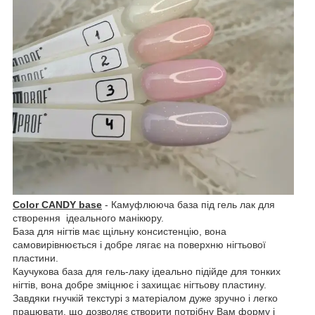
Color CANDY base
- Камуфлююча база під гель лак для
створення ідеального манікюру.
База для нігтів має щільну консистенцію, вона
самовирівнюється і добре лягає на поверхню нігтьової
пластини.
Каучукова база для гель-лаку ідеально підійде для тонких
нігтів, вона добре зміцнює і захищає нігтьову пластину.
Завдяки гнучкій текстурі з матеріалом дуже зручно і легко
працювати, що дозволяє створити потрібну Вам форму і