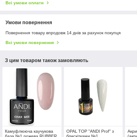
Всі умови оплати
Умови повернення
Повернення товару впродовж 14 днів за рахунок покупця
Всі умови повернення
З цим товаром також замовляють
Камуфлююча каучукова
OPAL TOP "ANDI Prof" з
Акри
база №1 рожева RUBBER
блискітками №1
(акр