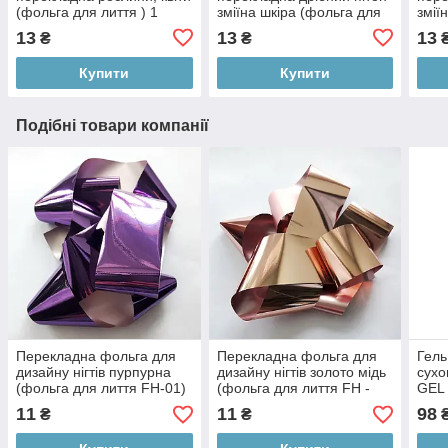
(фольга для лиття ) 1
зміїна шкіра (фольга для
змії
метр ANDI PROF
лиття ) 1 метр Andi Prof
литт
13
13
13
₴
₴
Купити
Купити
Подібні товари компанії
Перекладна фольга для
Перекладна фольга для
Гель
дизайну нігтів пурпурна
дизайну нігтів золото мідь
сух
(фольга для лиття FH-01)
(фольга для лиття FH -
GEL
1 метр ANDI PROF
08) 1 метр ANDI PROF
11
11
98
₴
₴