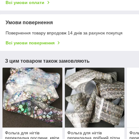
Всі умови оплати
Умови повернення
Повернення товару впродовж 14 днів за рахунок покупця
Всі умови повернення
З цим товаром також замовляють
Фольга для нігтів
Фольга для нігтів
Фоль
перекладна рослини, квіти
перекладна дрібний пітон
пере