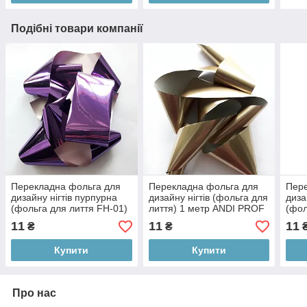
Подібні товари компанії
Перекладна фольга для
Перекладна фольга для
Пере
дизайну нігтів пурпурна
дизайну нігтів (фольга для
диза
(фольга для лиття FH-01)
лиття) 1 метр ANDI PROF
(фол
1 метр ANDI PROF
матова бронза
08) 
11
11
11
₴
₴
Купити
Купити
Про нас