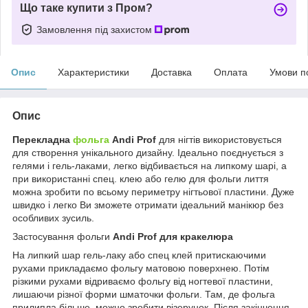
Що таке купити з Пром?
Замовлення під захистом
Опис
Характеристики
Доставка
Оплата
Умови п
Опис
Перекладна
фольга
Andi Prof
для нігтів використовується
для створення унікального дизайну. Ідеально поєднується з
гелями і гель-лаками, легко відбивається на липкому шарі, а
при використанні спец. клею або гелю для фольги лиття
можна зробити по всьому периметру нігтьової пластини. Дуже
швидко і легко Ви зможете отримати ідеальний манікюр без
особливих зусиль.
Застосування фольги
Andi Prof для кракелюра
На липкий шар гель-лаку або спец клей притискаючими
рухами прикладаємо фольгу матовою поверхнею. Потім
різкими рухами відриваємо фольгу від ногтевої пластини,
лишаючи різної форми шматочки фольги. Там, де фольга
прилипла більше, можно зробити візерунок. Після закінчення