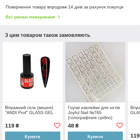
Повернення товару впродовж 14 днів за рахунок покупця
Всі умови повернення
З цим товаром також замовляють
Вітражний гель (вишня)
Гнучкі наклейки для нігтів
Вітр
"ANDI Prof" GLASS GEL
Joyful Nail №765
GLA
(голографічне срібло)
119
48
₴
₴
119
Купити
Купити