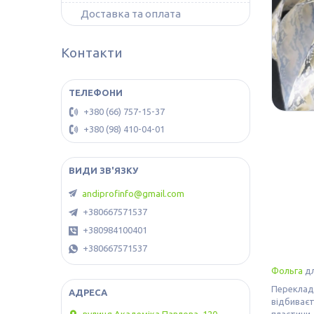
Доставка та оплата
Контакти
+380 (66) 757-15-37
+380 (98) 410-04-01
andiprofinfo@gmail.com
+380667571537
+380984100401
+380667571537
Фольга
дл
Перекладн
відбиваєт
пластини.