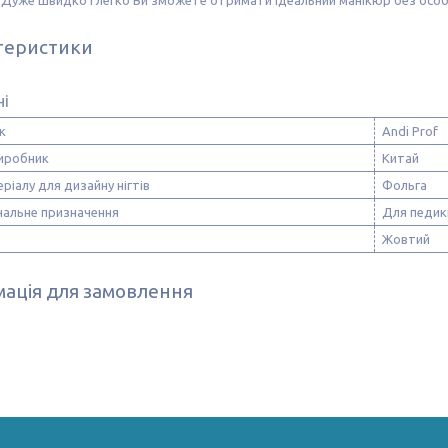
теристики
ні
к
Andi Prof
виробник
Китай
ріалу для дизайну нігтів
Фольга
нальне призначення
Для педик
Жовтий
ація для замовлення