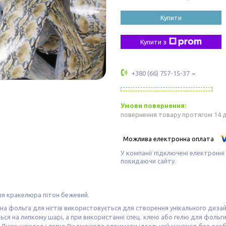
Купити
Купити з
+380 (66) 757-15-37
повернення товару протягом 14 
У компанії підключені електронні
покидаючи сайту.
я кракелюра пітон бежевий.
а фольга для нігтів використовується для створення унікального дизайну
ься на липкому шарі, а при використанні спец. клею або гелю для фоль
 Дуже швидко і легко Ви зможете отримати ідеальний манікюр без особ