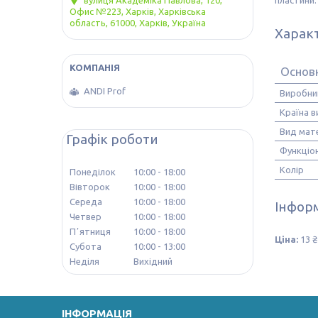
вулиця Академіка Павлова, 120,
Офис №223, Харків, Харківська
область, 61000, Харків, Україна
Харак
Основ
ANDI Prof
Виробни
Країна 
Вид мате
Графік роботи
Функціо
Колір
Понеділок
10:00
18:00
Вівторок
10:00
18:00
Середа
10:00
18:00
Інформ
Четвер
10:00
18:00
Пʼятниця
10:00
18:00
Ціна:
13 ₴
Субота
10:00
13:00
Неділя
Вихідний
ІНФОРМАЦІЯ