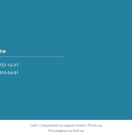
 757-15-37
 410-04-01
Сайт створений на маркетплейсі
Prom.ua
Продавець на Bigl.ua