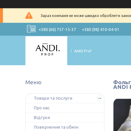
Зараз компанія не може швидко обробляти замовл
+380 (66) 757-15-37
+380 (98) 410-04-01
ANDI Prof
Фольга
ANDI 
Товари та послуги
Про нас
Відгуки
Повернення та обмін