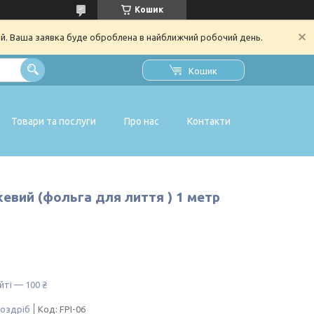
Кошик
ий. Ваша заявка буде оброблена в найближчий робочий день.
Кошик
Товари та послуги
Про нас
Контакти
жевий (фольга для лиття ) 1 метр
йті — 100 ₴
роздріб
Код:
FPI-06