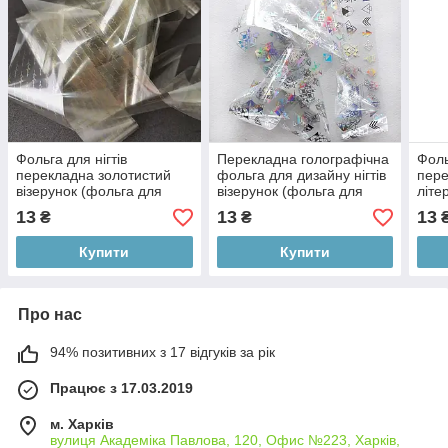
Фольга для нігтів
Перекладна голографічна
Фоль
перекладна золотистий
фольга для дизайну нігтів
пере
візерунок (фольга для
візерунок (фольга для
літе
лиття ) 1 метр ANDI PROF
лиття FBG-03) 1 метр
литт
13
13
13
₴
₴
ANDI Prof
Купити
Купити
Про нас
94% позитивних з 17 відгуків за рік
Працює з 17.03.2019
м. Харків
вулиця Академіка Павлова, 120, Офис №223, Харків,