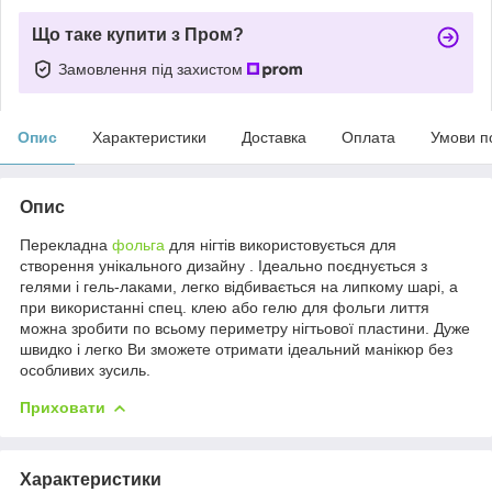
Що таке купити з Пром?
Замовлення під захистом
Опис
Характеристики
Доставка
Оплата
Умови п
Опис
Перекладна
фольга
для нігтів використовується для
створення унікального дизайну . Ідеально поєднується з
гелями і гель-лаками, легко відбивається на липкому шарі, а
при використанні спец. клею або гелю для фольги лиття
можна зробити по всьому периметру нігтьової пластини. Дуже
швидко і легко Ви зможете отримати ідеальний манікюр без
особливих зусиль.
Приховати
Характеристики