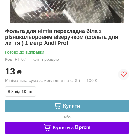
Фольга для нігтів перекладна біла з
різнокольоровим візерунком (фольга для
лиття ) 1 метр Andi Prof
Готово до відправки
Код: FT-07
Опт і роздріб
13
₴
Мінімальна сума замовлення на сайті — 100 ₴
8 ₴
від 10 шт.
Купити
або
Купити з