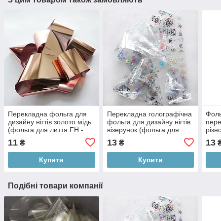
Перекладна фольга для
Перекладна голографічна
Фоль
дизайну нігтів золото мідь
фольга для дизайну нігтів
пер
(фольга для лиття FH -
візерунок (фольга для
різн
08) 1 метр ANDI PROF
лиття FBG-03) 1 метр
візе
11
13
13
₴
₴
ANDI Prof
литт
Купити
Купити
Подібні товари компанії