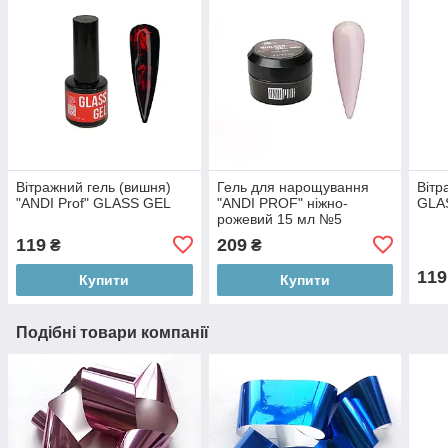
Вітражний гель (вишня)
Гель для нарощування
Вітр
"ANDI Prof" GLASS GEL
"ANDI PROF" ніжно-
GLA
рожевий 15 мл №5
119
209
₴
₴
119
Купити
Купити
Подібні товари компанії