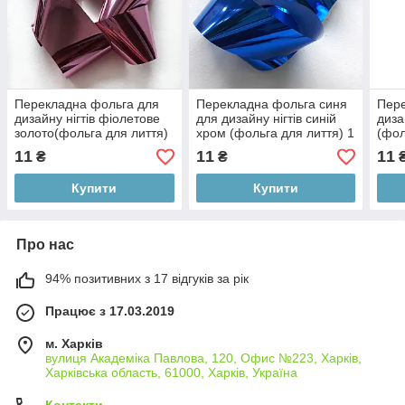
Перекладна фольга для
Перекладна фольга синя
Пере
дизайну нігтів фіолетове
для дизайну нігтів синій
диза
золото(фольга для лиття)
хром (фольга для лиття) 1
(фол
FH0-14 1 метр ANDI PROF
метр ANDI PROF
08) 
11
11
11
₴
₴
Купити
Купити
Про нас
94% позитивних з 17 відгуків за рік
Працює з 17.03.2019
м. Харків
вулиця Академіка Павлова, 120, Офис №223, Харків,
Харківська область, 61000, Харків, Україна