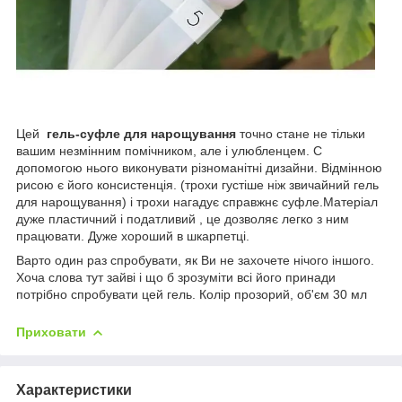
Цей
гель-суфле для нарощування
точно стане не тільки
вашим незмінним помічником, але і улюбленцем. C
допомогою нього виконувати різноманітні дизайни. Відмінною
рисою є його консистенція. (трохи густіше ніж звичайний гель
для нарощування) і трохи нагадує справжнє суфле.Матеріал
дуже пластичний і податливий , це дозволяє легко з ним
працювати. Дуже хороший в шкарпетці.
Варто один раз спробувати, як Ви не захочете нічого іншого.
Хоча слова тут зайві і що б зрозуміти всі його принади
потрібно спробувати цей гель. Колір прозорий, об'єм 30
мл
Приховати
Характеристики