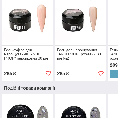
Гель-суфле для
Гель для нарощування
Гель
нарощування "ANDI
"ANDI PROF" рожевий 30
"AND
PROF" персиковий 30 мл
мл №2
рож
№3
209
285
285
₴
₴
Подібні товари компанії