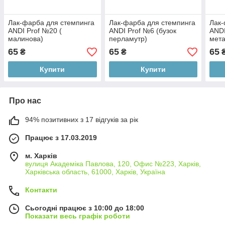
Лак-фарба для стемпинга
Лак-фарба для стемпинга
Лак-
ANDI Prof №20 (
ANDI Prof №6 (бузок
ANDI
малинова)
перламутр)
мета
65
65
65
₴
₴
Купити
Купити
Про нас
94% позитивних з 17 відгуків за рік
Працює з 17.03.2019
м. Харків
вулиця Академіка Павлова, 120, Офис №223, Харків,
Харківська область, 61000, Харків, Україна
Контакти
Сьогодні працює з 10:00 до 18:00
Показати весь графік роботи