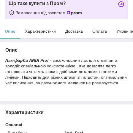
Що таке купити з Пром?
Замовлення під захистом
Опис
Характеристики
Доставка
Оплата
Умови п
Опис
Лак-фарба ANDI Prof
- високоякісний лак для стемпинга,
володіє спеціальною консистенцією , яка дозволяє легко
створювати чіткі малюнки з дрібними деталями і тонкими
лініями. Підходить для різних штампів і пластин, оптимальний
час висихання, за рахунок чого малюнок не розмазується.
Характеристики
Основні
Виробник
Andi Prof