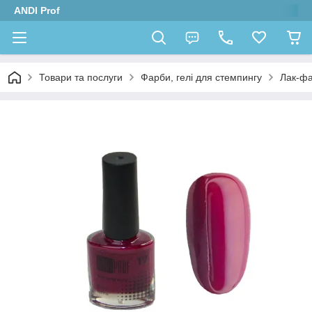
ANDI Prof
Товари та послуги
Фарби, гелі для стемпингу
Лак-фа