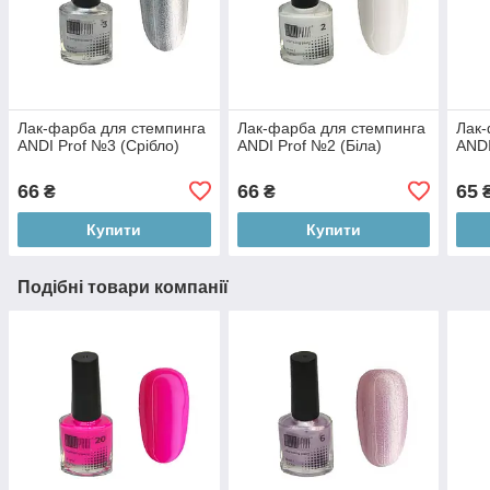
Лак-фарба для стемпинга
Лак-фарба для стемпинга
Лак-
ANDI Prof №3 (Срібло)
ANDI Prof №2 (Біла)
ANDI
66
66
65
₴
₴
Купити
Купити
Подібні товари компанії