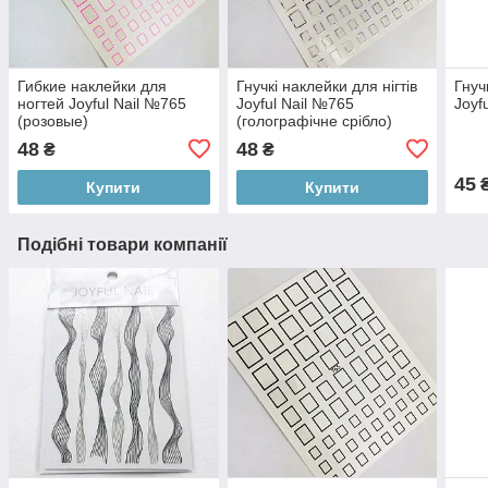
Гибкие наклейки для
Гнучкі наклейки для нігтів
Гнуч
ногтей Joyful Nail №765
Joyful Nail №765
Joyf
(розовые)
(голографічне срібло)
48
48
₴
₴
45
Купити
Купити
Подібні товари компанії