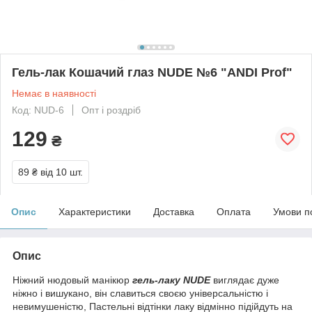
Гель-лак Кошачий глаз NUDE №6 "ANDI Prof"
Немає в наявності
Код: NUD-6
Опт і роздріб
129
₴
89 ₴
від 10 шт.
Опис
Характеристики
Доставка
Оплата
Умови п
Опис
Ніжний нюдовый манікюр
гель-лаку NUDE
виглядає дуже
ніжно і вишукано, він славиться своєю універсальністю і
невимушеністю, Пастельні відтінки лаку відмінно підійдуть на