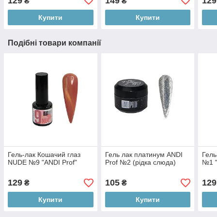
129
149
129
₴
₴
Купити
Купити
Подібні товари компанії
Гель-лак Кошачий глаз
Гель лак платинум ANDI
Гель
NUDE №9 "ANDI Prof"
Prof №2 (рідка слюда)
№1 "
129
105
129
₴
₴
Купити
Купити