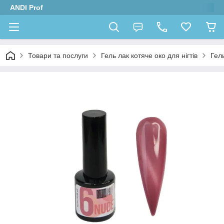
ANDI Prof
Товари та послуги
Гель лак котяче око для нігтів
Гель