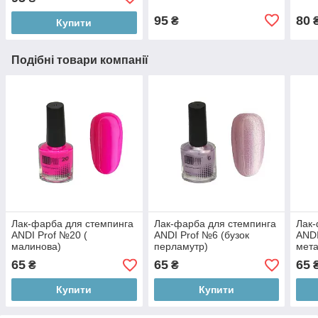
95
80
₴
Купити
Подібні товари компанії
Лак-фарба для стемпинга
Лак-фарба для стемпинга
Лак-
ANDI Prof №20 (
ANDI Prof №6 (бузок
ANDI
малинова)
перламутр)
мета
65
65
65
₴
₴
Купити
Купити