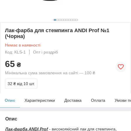
Лак-фарба для стемпинга ANDI Prof №1
(Чорна)
Немає в наявності
Код: KLS-1
Опт і роздріб
65
₴
Мінімальна сума замовлення на сайті — 100 ₴
32 ₴
від 10 шт.
Опис
Характеристики
Доставка
Оплата
Умови п
Опис
Лак-фарба ANDI Prof
- високоякісний лак для стемпинга,