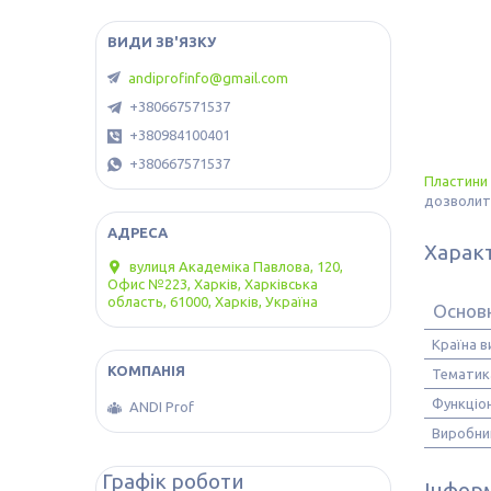
andiprofinfo@gmail.com
+380667571537
+380984100401
+380667571537
Пластини
дозволить
Харак
вулиця Академіка Павлова, 120,
Офис №223, Харків, Харківська
область, 61000, Харків, Україна
Основ
Країна 
Тематик
Функціо
ANDI Prof
Виробни
Графік роботи
Інформ