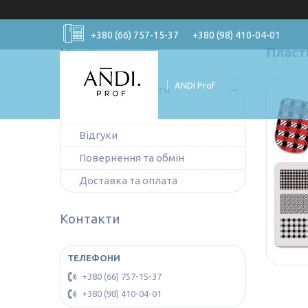
+380 (66) 757-15-37
+380 (98) 410-04-01
Пласт
ANDI Prof
Товари та послуги
Про нас
Відгуки
Повернення та обмін
Доставка та оплата
Контакти
+380 (66) 757-15-37
+380 (98) 410-04-01