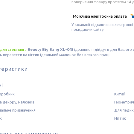
повернення товару протягом 14 
У компанії підключені електронні
покидаючи сайту.
 для стемпинга
Beauty Big Bang XL-045
ідеально підійдуть для Вашого 
 перевести на нігтик ідеальний малюнок без всякого праці.
теристики
ні
виробник
Китай
а декору, малюнка
Геометричн
нальне призначення
Для педик
к
Нігтик
ація для замовлення