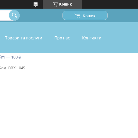
Кошик
Кошик
Товари та послуги
Про нас
Контакти
йті — 100 ₴
Код:
BBXL-045