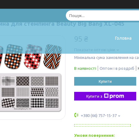
ина для стемпинга Beauty Big Bang XL-045
95 ₴
Головна
Показати оптові ціни
Мінімальна сума замовлення на са
В наявності
Оптом і в роздріб
Купити
Купити з
+380 (66) 757-15-37