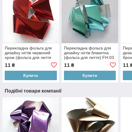
Перекладна фольга для
Перекладна фольга для
Пере
дизайну нігтів червоний
дизайну нігтів блакитна
диза
хром (фольга для лиття
(фольга для лиття) FH-03
брон
FH-04) 1 метр ANDI PROF
1 метр
1 м
11
11
11
₴
₴
Купити
Купити
Подібні товари компанії