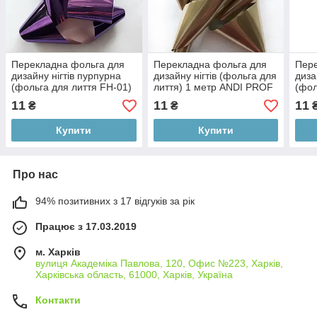
Перекладна фольга для
Перекладна фольга для
Пере
дизайну нігтів пурпурна
дизайну нігтів (фольга для
диза
(фольга для лиття FH-01)
лиття) 1 метр ANDI PROF
(фол
1 метр ANDI PROF
матова бронза
08) 
11
11
11
₴
₴
Купити
Купити
Про нас
94% позитивних з 17 відгуків за рік
Працює з 17.03.2019
м. Харків
вулиця Академіка Павлова, 120, Офис №223, Харків,
Харківська область, 61000, Харків, Україна
Контакти