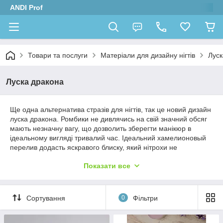
ANDI Prof
Товари та послуги
Матеріали для дизайну нігтів
Луск
Луска дракона
Ще одна альтернатива стразів для нігтів, так це новий дизайн
луска дракона. Ромбики не дивлячись на свій значний обсяг
мають незначну вагу, що дозволить зберегти манікюр в
ідеальному вигляді тривалий час. Ідеальний хамелионовый
перелив додасть яскравого блиску, який нітрохи не
поступиться стразів, фользі або іншим декорів з блиском. Ці
Показати все
ідеальні ромбики для декору нігтів Ви можете придбати в
нашому інтернет магазині.
Сортування
0
Фільтри