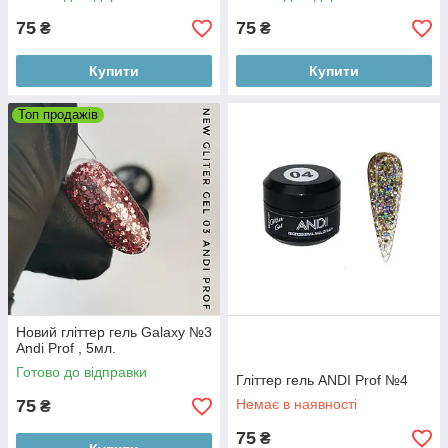
75
75
₴
₴
Купити
Купити
Топ продажів
Новий гліттер гель Galaxy №3
Andi Prof , 5мл.
Готово до відправки
Гліттер гель ANDI Prof №4
75
Немає в наявності
₴
75
₴