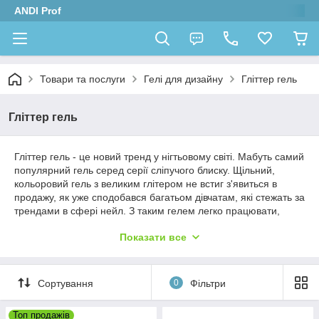
ANDI Prof
Товари та послуги
Гелі для дизайну
Гліттер гель
Гліттер гель
Гліттер гель - це новий тренд у нігтьовому світі. Мабуть самий
популярний гель серед серії сліпучого блиску. Щільний,
кольоровий гель з великим глітером не встиг з'явиться в
продажу, як уже сподобався багатьом дівчатам, які стежать за
трендами в сфері нейл. З таким гелем легко працювати,
адже за рахунок своєї щільної текстури гель не розтікається і
Показати все
перекриває весь гліттер не дивлячись на значні обсяги. А
найголовніше звичайно ж результат, Ваші клієнти будуть в
захваті від цього вау ефекту.
Сортування
0
Фільтри
Топ продажів