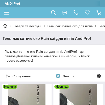
ANDI Prof
Товари та послуги
Гель лак котяче око для нігтів
Гель
Гель-лак котяче око Rain cat для нігтів AndiProf
Гель-лак котяче око Rain cat для нігтів AndiProf - це
світловідбиваючі кішечки хамеліон з шимером, їх блиск
просто заворожує!
Сортування
0
Фільтри
Новинка
Новинка